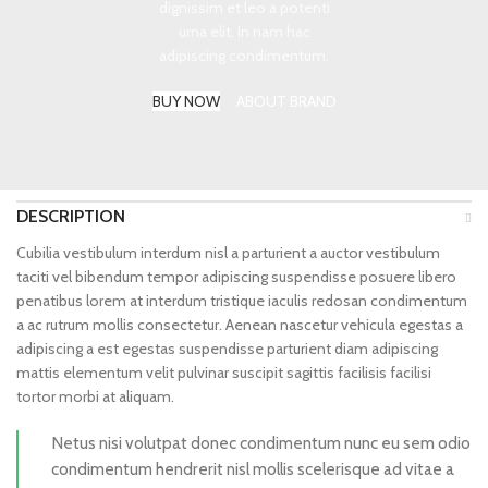
dignissim et leo a potenti
urna elit. In nam hac
adipiscing condimentum.
BUY NOW
ABOUT BRAND
DESCRIPTION
Cubilia vestibulum interdum nisl a parturient a auctor vestibulum
taciti vel bibendum tempor adipiscing suspendisse posuere libero
penatibus lorem at interdum tristique iaculis redosan condimentum
a ac rutrum mollis consectetur. Aenean nascetur vehicula egestas a
adipiscing a est egestas suspendisse parturient diam adipiscing
mattis elementum velit pulvinar suscipit sagittis facilisis facilisi
tortor morbi at aliquam.
Netus nisi volutpat donec condimentum nunc eu sem odio
condimentum hendrerit nisl mollis scelerisque ad vitae a